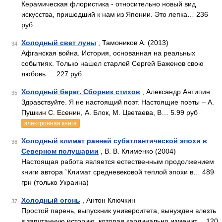
Керамическая флористика - относительно новый вид
искусства, пришедший к нам из Японии. Это лепка… 236
руб
Холодный свет луны
, Тамоников А. (2013)
34
Афганская война. История, основанная на реальных
событиях. Только нашел старлей Сергей Баженов свою
любовь … 227 руб
Холодный берег. Сборник стихов
, Александр Антипин
35
Здравствуйте. Я не настоящий поэт. Настоящие поэты – А.
Пушкин С. Есенин, А. Блок, М. Цветаева, В… 5.99 руб
электронная книга
Холодный климат ранней субатлантической эпохи в
36
Северном полушарии
, В. В. Клименко (2004)
Настоящая работа является естественным продолжением
книги автора `Климат средневековой теплой эпохи в… 489
грн (только Украина)
Холодный огонь
, Антон Ключкин
37
Простой парень, выпускник университета, вынужден влезть
в запутанную историю, которая кардинально изменит… 120